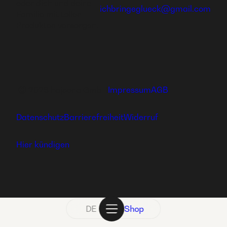
oder dich und deine
ichbringeglueck@gmail.com
Familie mit tollen
Produkten versorgen.
Ⓒ 2026 hajoona GmbH
Impressum
AGB
Datenschutz
Barrierefreiheit
Widerruf
Hier kündigen
DE
Shop