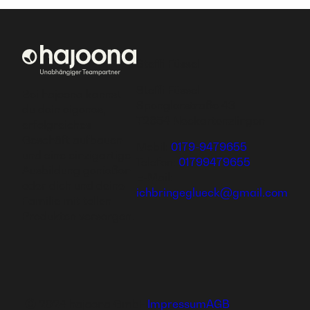
Steffi Füssel
Steffi Füssel
Bei hajoona kannst
Spenglerstraße 43
du dein eigenes,
72654 Neckartenzlingen
erfolgreiches
Geschäft aufbauen
Mobil:
0179-9479655
und eine einzigartige
Telefon:
01799479655
Ausbildung genießen
E-Mail:
oder dich und deine
ichbringeglueck@gmail.com
Familie mit tollen
Produkten versorgen.
Ⓒ 2024 hajoona GmbH
Impressum
AGB