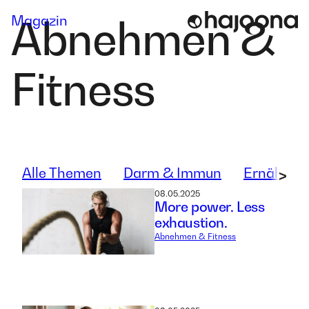
Skip
Magazin
Abnehmen &
to
content
Fitness
Alle Themen
Darm & Immun
Ernährun
>
08.05.2025
More power. Less
exhaustion.
Abnehmen & Fitness