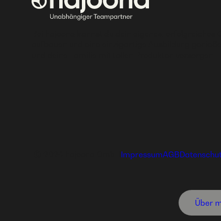
Bei hajoona kannst du dein eigenes, erfolgreiches 
aufbauen und eine einzigartige Ausbildung genieße
und deine Familie mit tollen Produkten versorgen.
Ⓒ 2024 hajoona GmbH
Impressum
AGB
Datenschu
Über m