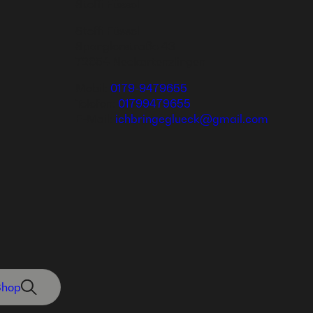
Steffi Füssel
Steffi Füssel
Spenglerstraße 43
72654 Neckartenzlingen
Mobil:
0179-9479655
Telefon:
01799479655
E-Mail:
ichbringeglueck@gmail.com
Shop