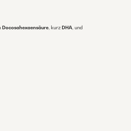
n
Docosahexaensäure
, kurz
DHA
, und