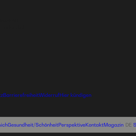
Geschäft
n oder dich
tz
Barrierefreiheit
Widerruf
Hier kündigen
ich
Gesundheit­/Schönheit
Perspektive
Kontakt
Magazin
DE